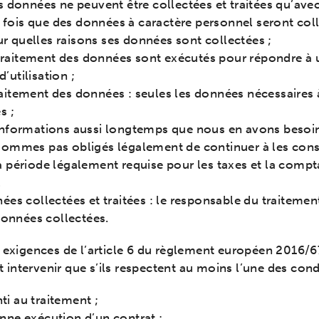
es données ne peuvent être collectées et traitées qu’ave
fois que des données à caractère personnel seront collect
r quelles raisons ses données sont collectées ;
 le traitement des données sont exécutés pour répondre à
’utilisation ;
raitement des données : seules les données nécessaires 
s ;
formations aussi longtemps que nous en avons besoin 
e sommes pas obligés légalement de continuer à les con
ériode légalement requise pour les taxes et la comptab
.
nnées collectées et traitées : le responsable du traiteme
 données collectées.
 exigences de l’article 6 du règlement européen 2016/679
intervenir que s’ils respectent au moins l’une des con
ti au traitement ;
onne exécution d’un contrat ;