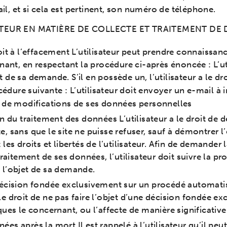
, et si cela est pertinent, son numéro de téléphone.
SATEUR EN MATIÈRE DE COLLECTE ET TRAITEMENT DE
roit à l’effacement L’utilisateur peut prendre connaissa
ant, en respectant la procédure ci-après énoncée : L’ut
jet de sa demande. S’il en possède un, l’utilisateur a le
édure suivante : L’utilisateur doit envoyer un e-mail à 
de modifications de ses données personnelles
ion du traitement des données L’utilisateur a le droit de
e, sans que le site ne puisse refuser, sauf à démontrer l
t les droits et libertés de l’utilisateur. Afin de demande
itement de ses données, l’utilisateur doit suivre la pro
t l’objet de sa demande.
e décision fondée exclusivement sur un procédé automa
 le droit de ne pas faire l’objet d’une décision fondée 
iques le concernant, ou l’affecte de manière significative
es après la mort Il est rappelé à l’utilisateur qu’il peut