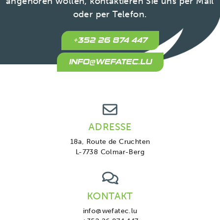
angehören wollen, kontaktieren Sie uns per Mail
oder per Telefon.
+352 26 874 447
INFO@WEFATEC.LU
ADRESSE
18a, Route de Cruchten
L-7738 Colmar-Berg
KONTAKT
info@wefatec.lu